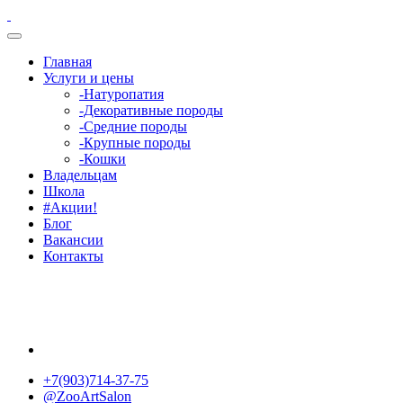
Главная
Услуги и цены
-Натуропатия
-Декоративные породы
-Средние породы
-Крупные породы
-Кошки
Владельцам
Школа
#Акции!
Блог
Вакансии
Контакты
+7(903)714-37-75
@ZooArtSalon