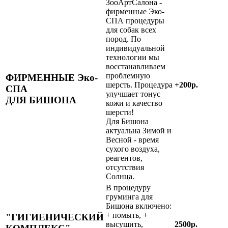
ЗооАртСалона -
фирменные Эко-
СПА процедуры
для собак всех
пород. По
индивидуальной
технологии мы
восстанавливаем
проблемную
ФИРМЕННЫЕ Эко-
шерсть. Процедура
+200р.
СПА
улучшает тонус
ДЛЯ БИШОНА
кожи и качество
шерсти!
Для Бишона
актуальна Зимой и
Весной - время
сухого воздуха,
реагентов,
отсутствия
Солнца.
В процедуру
груминга для
Бишона включено:
+ помыть, +
"ГИГИЕНИЧЕСКИЙ
высушить,
2500р.