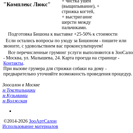
+ чистка ушей
"Комплекс Люкс"
(выщипывание), +
стрижка когтей,
+ выстригание
шерсти между
пальчиками.
Подготовка Бишона к выставке +25-50% к стоимости
Если остались вопросы по уходу за Бишоном - пишите или
звоните, с удовольствием вас проконсультируем!
Все перечисленные груминг услуги выполняются в ЗооСало
- Москва, ул. Малышева, 24. Карта проезда на странице -
Контакты
.
При вызове грумера для стрижки собаки на дому -
предварительно уточняйте возможность проведения процедур.
Зоосалон в Москве
м Текстильщики
м Кузьминки
м Волжская
©2014-2026
ЗооАртСалон
Использование материалов