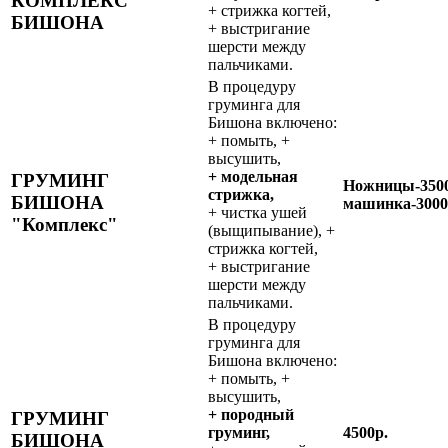
КОМПЛЕКС"
+ стрижка когтей,
БИШОНА
+ выстригание
шерсти между
пальчиками.
В процедуру
груминга для
Бишона включено:
+ помыть, +
высушить,
+ модельная
ГРУМИНГ
Ножницы-3500
стрижка,
БИШОНА
машинка-3000
+ чистка ушей
"Комплекс"
(выщипывание), +
стрижка когтей,
+ выстригание
шерсти между
пальчиками.
В процедуру
груминга для
Бишона включено:
+ помыть, +
высушить,
+ породный
ГРУМИНГ
груминг,
4500р.
БИШОНА