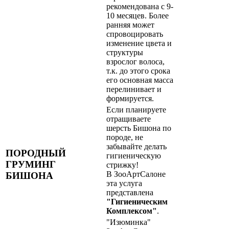
рекомендована с 9-
10 месяцев. Более
ранняя может
спровоцировать
изменение цвета и
структуры
взрослог волоса,
т.к. до этого срока
его основная масса
перелинивает и
формируется.
Если планируете
отращиваете
шерсть Бишона по
породе, не
забывайте делать
ПОРОДНЫЙ
гигиеническую
ГРУМИНГ
стрижку!
В ЗооАртСалоне
БИШОНА
эта услуга
представлена
"Гигиеническим
Комплексом"
.
"Изюминка"