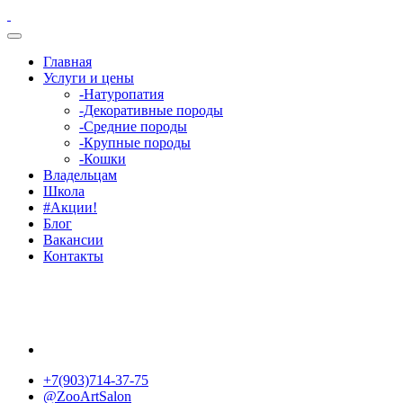
Главная
Услуги и цены
-Натуропатия
-Декоративные породы
-Средние породы
-Крупные породы
-Кошки
Владельцам
Школа
#Акции!
Блог
Вакансии
Контакты
+7(903)714-37-75
@ZooArtSalon