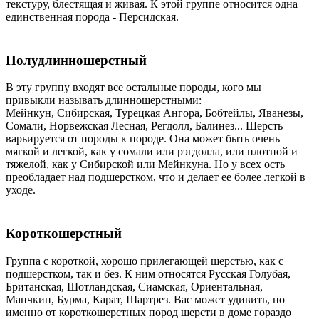
текстуру, блестящая и живая. К этой группе относится одна
единственная порода - Персидская.
Полудлинношерстный
В эту группу входят все остальные породы, кого мы
привыкли называть длинношерстными:
Мейнкун, Сибирская, Турецкая Ангора, Бобтейлы, Яванезы,
Сомали, Норвежская Лесная, Регдолл, Балинез... Шерсть
варьируется от породы к породе. Она может быть очень
мягкой и легкой, как у сомали или рэгдолла, или плотной и
тяжелой, как у Сибирской или Мейнкуна. Но у всех ость
преобладает над подшерстком, что и делает ее более легкой в
уходе.
Короткошерстный
Группа с короткой, хорошо прилегающей шерстью, как с
подшерстком, так и без. К ним относятся Русская Голубая,
Британская, Шотландская, Сиамская, Ориентальная,
Манчкин, Бурма, Карат, Шартрез. Вас может удивить, но
именно от короткошерстных пород шерсти в доме гораздо