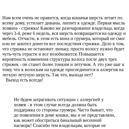
Нам всем очень не нравится, когда кошачья шерсть летает по
всему дому, устилает диваны, липнет к одежде. Первая мысль
хозяина - стрижка! Каково же разочарование владельца, когда
через 3-4, реже 6 недель, вся шерсть возвращается на одежду и
мебель. Отчасти, в этом есть вина и грумера, который не смог
или не захотел донести все последствия стрижки. Дело в том,
что стрижка не остановит линьку, просто волосу нужно будет
чуть-чуть отрасти и все возобновится. Повышается
вероятность изменения структуры волоса после двух трех
стрижек - он станет более тонким и летучим. А это уже шаг к
тому, что к волоскам на одежде присоединится и аллергия на
легкую летучую шерсть. Так что, выхода нет?
Выход есть всегда!
Не будем затрагивать ситуации с аллергией у
хозяев - в этом случае всегда должна быть
поддержка со стороны грумера. Часто бывает, что
до появления в доме кошки, мы и не представляли,
как может обостриться банальный весенний
насморк! Спасибо тем владельцам, которые не