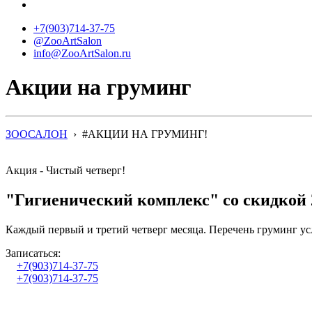
+7(903)714-37-75
@ZooArtSalon
info@ZooArtSalon.ru
Акции на груминг
ЗООСАЛОН
›
#АКЦИИ НА ГРУМИНГ!
Акция - Чистый четверг!
"Гигиенический комплекс" со скидкой
Каждый первый и третий четверг месяца. Перечень груминг ус
Записаться:
+7(903)714-37-75
+7(903)714-37-75